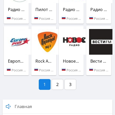
Радио Лето
Пилот FM
Радио Воскресение
Радио Шансон
Россия (98.9 FM)
Россия (100.4 FM)
Россия (72.82 FM)
Россия (103.2 FM)
Европа Плюс
Rock Arsenal
Новое Радио
Вести FM
Россия (101.2 FM)
Россия (104.5 FM)
Россия (90.8 FM)
Россия (96.3 FM)
1
2
3
Главная