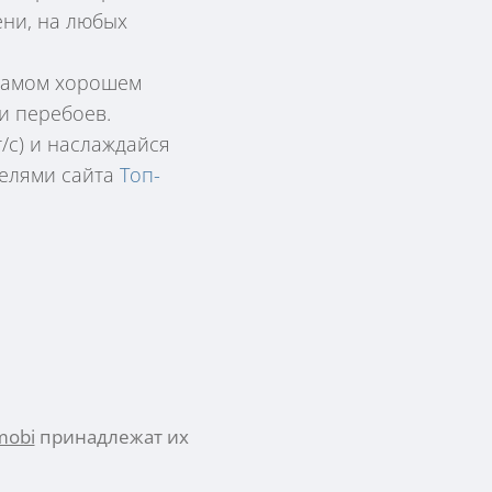
ни, на любых
 самом хорошем
и перебоев.
/с) и наслаждайся
телями сайта
Топ-
mobi
принадлежат их