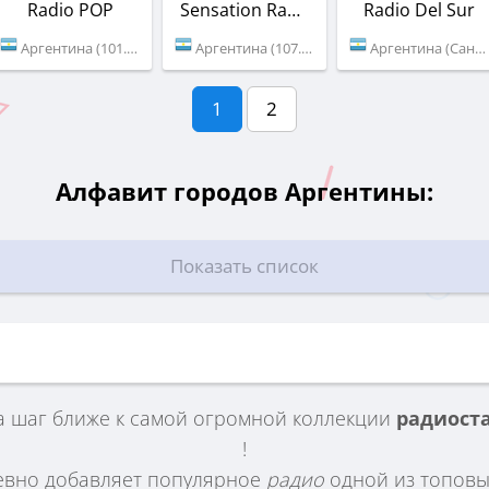
Radio POP
Sensation Radio Nqn
Radio Del Sur
Аргентина (101.5 FM)
Аргентина (107.5 FM)
Аргентина (Сан-Хуан)
1
2
Алфавит городов Аргентины:
Показать список
а шаг ближе к самой огромной коллекции
радиост
!
евно добавляет популярное
радио
одной из топовы