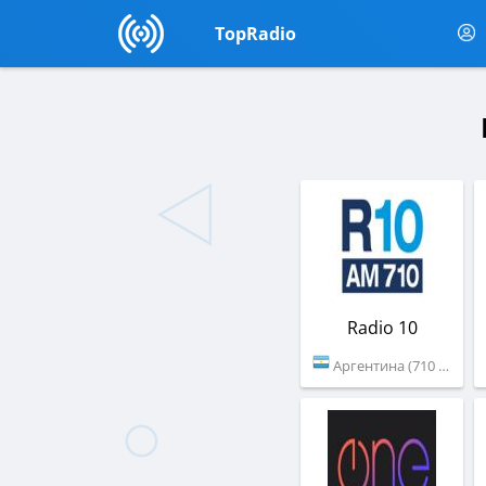
TopRadio
Radio 10
Аргентина (710 AM)