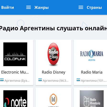
Войти
Жанры
Страны
Радио Аргентины слушать онлай
Electronic Music
Radio Disney
Radio Maria
Аргентина (Буэнос-Айрес)
Аргентина (94.3 FM)
Аргентина (101.5 FM)