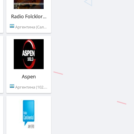
Radio Folcklorica
Аргентина (Сальта)
Aspen
Аргентина (102.3 FM)