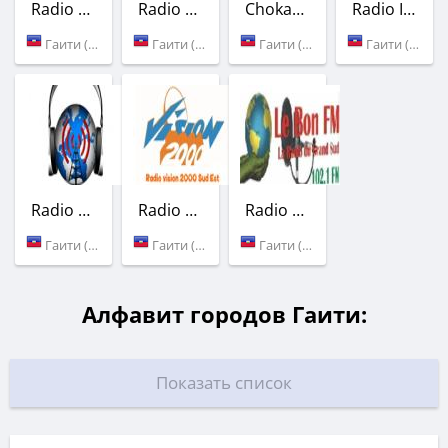
Radio Galaxie
Radio Sweet Haiti
Chokarella Radio
Radio InterMix
Гаити (104.5 FM)
Гаити (99.7 FM)
Гаити (90.1 FM)
Гаити (93.1 FM)
Radio Miracle Port au Prince Haiti
Radio Vision 2000 Sud Est
Radio Le Bon FM
Гаити (Порт-о-Пренс)
Гаити (90.9 FM)
Гаити (102.1 FM)
Алфавит городов Гаити:
Показать список