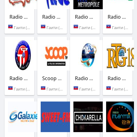
Radio Kiskeya
Radio Caraibes FM
Radio Metropole Haiti
Radio Tele Eclair
Гаити (88.5 FM)
Гаити (94.5 FM)
Гаити (100.1 FM)
Гаити (100.5 FM)
Radio Tete a Tete
Scoop FM
Radio Evangelique la Voix de Dieu
Radio Ginen
Гаити (102.9 FM)
Гаити (107.7 FM)
Гаити (103.1 FM)
Гаити (1030 AM)