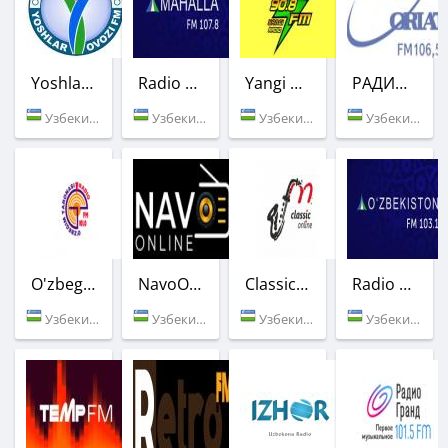
Yoshlar ovozi
Radio Mahalla
Yangi Radio (HIT FM)
РАДИО "Ориат Доно"
Узбекистан (90.8 FM)
Узбекистан (107.8 FM)
Узбекистан (90.8 FM)
Узбекистан (106.5 FM)
O'zbegim taronasi
NavoOnline
Classic FM
Radio O'zbekiston
Узбекистан (101.0 FM)
Узбекистан (Ташкент)
Узбекистан (Ташкент)
Узбекистан (103.1 FM)