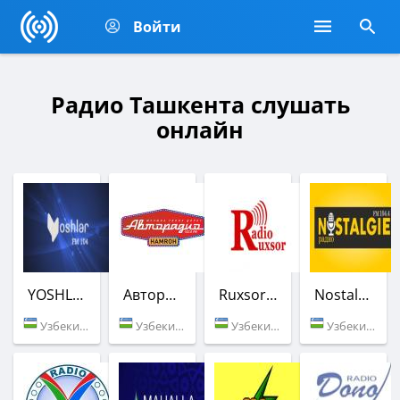
Войти
Радио Ташкента слушать
онлайн
YOSHLAR
Авторадио
Ruxsor FM
Nostalgie FM
Узбекистан (104.0 FM)
Узбекистан (102.0 FM)
Узбекистан (106.7 FM)
Узбекистан (104.4 FM)