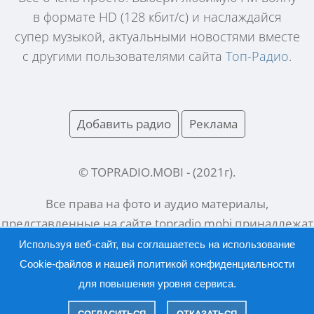
в формате HD (128 кбит/с) и наслаждайся
супер музыкой, актуальными новостями вместе
с другими пользователями сайта
Топ-Радио
.
Добавить радио
Реклама
© TOPRADIO.MOBI
- (
2021
г).
Все права на фото и аудио материалы,
представленные на сайте
topradio.mobi
принадлежат
их законным владельцам.
Используя веб-сайт, вы соглашаетесь на использование
Cookie-файлов и нашей
политикой конфиденциальности
для повышения уровня сервиса.
Русский |
English