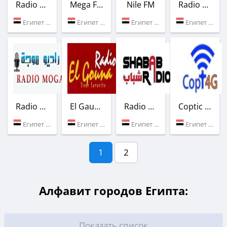
Radio Masr El-Gdida
Mega FM
Nile FM
Radio Banha Tarab
Египет (Каир)
Египет (92.7 FM)
Египет (104.2 FM)
Египет (Бенха)
Radio Moga
El Gauna FM
Radio Shabab
Coptic Orthodox
Египет (Каир)
Египет (100.0 FM)
Египет (Каир)
Египет (Каир)
1
2
Алфавит городов Египта:
Показать список