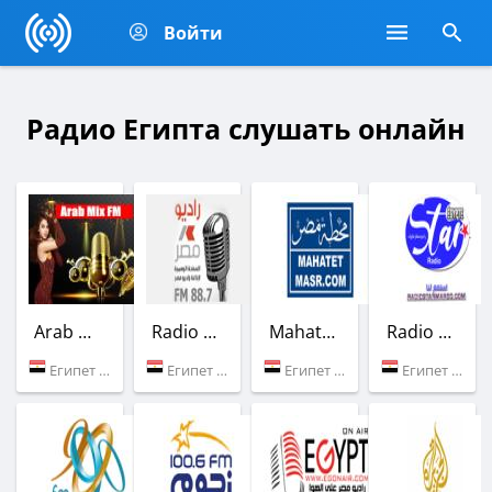
Войти
Радио Египта слушать онлайн
Arab Mix FM
Radio Masr
Mahatet Masr
Radio Star Egypte
Египет (Каир)
Египет (88.7 FM)
Египет (Каир)
Египет (Каир)