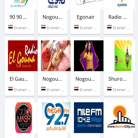
90 90 Radio
Nogoum FM
Egonair
Radio Al Jazeera
Египет (90.9 FM)
Египет (100.6 FM)
Египет (Каир)
Египет (Каир)
El Gauna FM
Nogoum FM Mix
Nogoum Cairo FM
Shurooq Ramadan Radio
Египет (100.0 FM)
Египет (Каир)
Египет (Каир)
Египет (Каир)