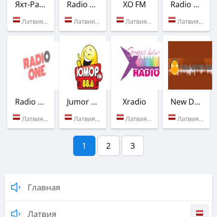
Яхт-Радио
Radio Baltkom
XO FM
Radio Skonto
Латвия (Рига)
Латвия (Рига)
Латвия (101.0 FM)
Латвия (Рига)
Radio One
Jumor FM
Xradio
New Dance Radio
Латвия (Рига)
Латвия (88.6 FM)
Латвия (Рига)
Латвия (Рига)
1
2
3
Главная
Латвия