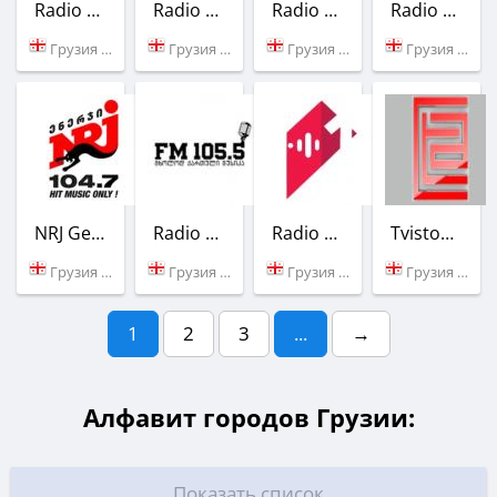
Radio Fortuna
Radio Batumi
Radio Ar Daidardo
Radio Dzveli Kalaki
Грузия (106.9 FM)
Грузия (93.7 FM)
Грузия (101.9 FM)
Грузия (107.9 FM)
NRJ Georgia
Radio Rioni
Radio 1 (Georgia)
Tvistomi Radio
Грузия (104.7 FM)
Грузия (105.5 FM)
Грузия (102.4 FM)
Грузия (Тбилиси)
1
2
3
...
→
Алфавит городов Грузии:
Показать список