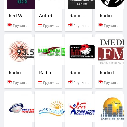
Red Wine Radio
AutoRadio Georgia
Radio Commersant
Radio Dardimandi
Грузия (Батуми)
Грузия (95.1 FM)
Грузия (95.5 FM)
Грузия (97.1 FM)
Radio Tbilisi
Radio Amra
Radio Fortuna Plus
Radio Imedi
Грузия (93.5 FM)
Грузия (Тбилиси)
Грузия (103.5 FM)
Грузия (105.9 FM)