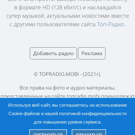
в формате HD (128 кбит/с) и наслаждайся
супер музыкой, актуальными новостями вместе
с другими пользователями сайта
Топ-Радио
.
Добавить радио
Реклама
© TOPRADIO.MOBI
- (
2021
г).
Все права на фото и аудио материалы,
представленные на сайте
topradio.mobi
принадлежат
их законным владельцам.
Используя веб-сайт, вы соглашаетесь на использование
Cookie-файлов и нашей
политикой конфиденциальности
для повышения уровня сервиса.
Русский |
English