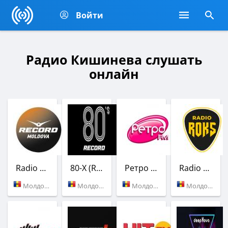
Войти
Радио Кишинева слушать
онлайн
Radio Record
80-X (Radio RECORD)
Ретро FM
Radio ROKS
Молдова (107.9 FM)
Молдова (Кишинев)
Молдова (89.1 FM)
Молдова (96.7 FM)