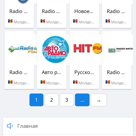
Radio Micul Samaritean
Radio Relax
Новое Радио
Radio Noroc
Молдова (69.44 FM)
Молдова (94.9 FM)
Молдова (103.7 FM)
Молдова (99.7 FM)
Radio Plai
Авто радио
Русское Хитовое (HIT FM)
Radio Nativ
Молдова (97.2 FM)
Молдова (103.2 FM)
Молдова (Кишинев)
Молдова (Кишинев)
1
2
3
...
→
Главная