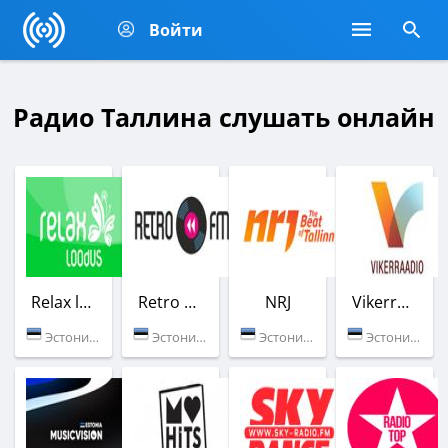
Войти
Радио Таллина слушать онлайн
Relax loodus
Retro FM Eestikas
NRJ
Vikerraadio
Эстония (Таллин)
Эстония (Таллин)
Эстония (92.3 FM)
Эстония (104.1 FM)