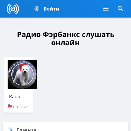
Войти
Радио Фэрбанкс слушать
онлайн
Radio North Pole
США (Фэрбанкс)
Главная