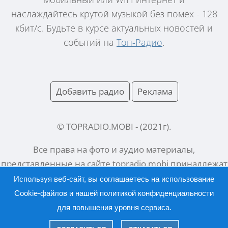
наслаждайтесь крутой музыкой без помех - 128
кбит/с. Будьте в курсе актуальных новостей и
событий на
Топ-Радио
.
Добавить радио
Реклама
© TOPRADIO.MOBI
- (
2021
г).
Все права на фото и аудио материалы,
представленные на сайте
topradio.mobi
принадлежат
их законным владельцам.
Используя веб-сайт, вы соглашаетесь на использование
Cookie-файлов и нашей
политикой конфиденциальности
для повышения уровня сервиса.
Русский |
English