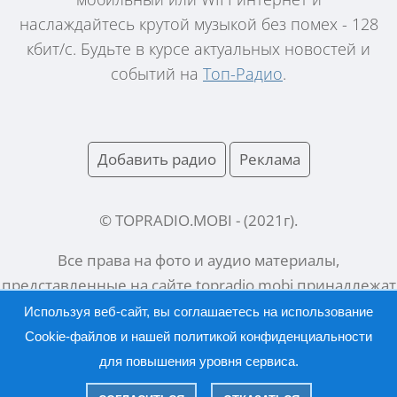
наслаждайтесь крутой музыкой без помех - 128
кбит/с. Будьте в курсе актуальных новостей и
событий на
Топ-Радио
.
Добавить радио
Реклама
© TOPRADIO.MOBI
- (
2021
г).
Все права на фото и аудио материалы,
представленные на сайте
topradio.mobi
принадлежат
их законным владельцам.
Используя веб-сайт, вы соглашаетесь на использование
Cookie-файлов и нашей
политикой конфиденциальности
для повышения уровня сервиса.
Русский |
English