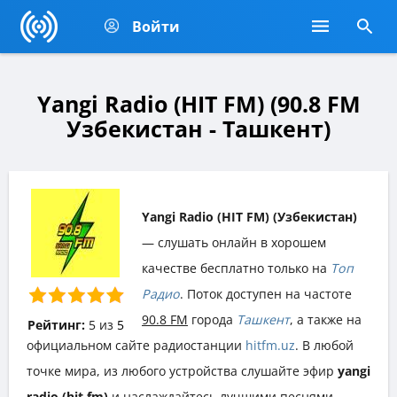
Войти
Yangi Radio (HIT FM) (90.8 FM
Узбекистан - Ташкент)
Yangi Radio (HIT FM) (Узбекистан)
— слушать онлайн в хорошем
качестве бесплатно только на
Топ
Радио
. Поток доступен на частоте
90.8 FM
города
Ташкент
, а также на
Рейтинг:
5
из
5
официальном сайте радиостанции
hitfm.uz
. В любой
точке мира, из любого устройства слушайте эфир
yangi
radio (hit fm)
и наслаждайтесь лучшими песнями,