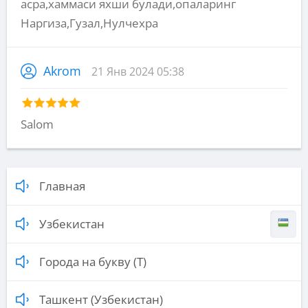
асра,хаммаси яхши булади,опаларинг
Наргиза,Гузал,Нулчехра
Akrom
21 Янв 2024 05:38
Salom
Главная
Узбекистан
Города на букву (Т)
Ташкент (Узбекистан)