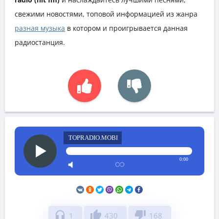
свежими новостями, топовой информацией из жанра
разная музыка
в котором и проигрывается данная
радиостанция.
TOPRADIO.MOBI
0:00
headphones
thumb_up
thumb_down
1
430
168