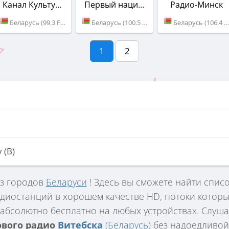
Канал Культура Белорусского радио
Первый национальный канал Белорусского радио
Радио-Минск
Беларусь (99.3 FM)
Беларусь (100.5 FM)
Беларусь (106.4 FM)
1
2
 (В)
из городов
Беларуси
! Здесь вы сможете найти спис
диостанций в хорошем качестве HD, потоки которы
абсолютно бесплатно на любых устройствах. Слуш
ового радио
Витебска
(Беларусь)
без надоедливой 