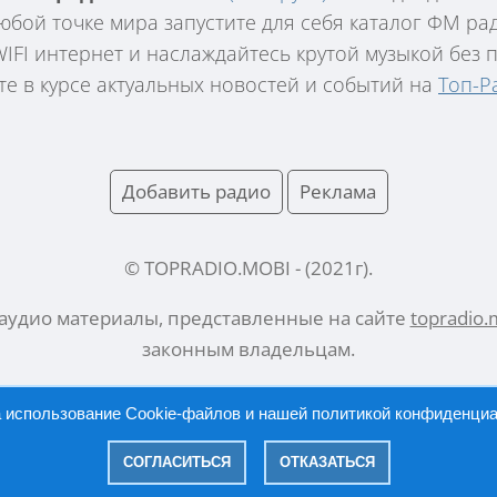
юбой точке мира запустите для себя каталог ФМ р
FI интернет и наслаждайтесь крутой музыкой без по
те в курсе актуальных новостей и событий на
Топ-Р
Добавить радио
Реклама
© TOPRADIO.MOBI
- (
2021
г).
 аудио материалы, представленные на сайте
topradio.
законным владельцам.
а использование Cookie-файлов и нашей
политикой конфиденци
Русский |
English
СОГЛАСИТЬСЯ
ОТКАЗАТЬСЯ
|
Политика конфиденциальности
Правообладателям