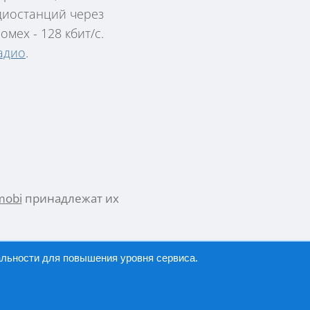
адиостанций через
мех - 128 кбит/с.
адио
.
mobi
принадлежат их
альности
для повышения уровня сервиса.