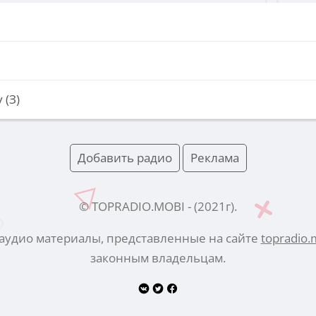
 (З)
Добавить радио
Реклама
© TOPRADIO.MOBI
- (
2021
г).
 аудио материалы, представленные на сайте
topradio.
законным владельцам.