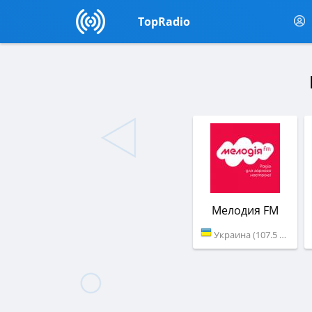
TopRadio
Мелодия FM
Украина (107.5 FM)