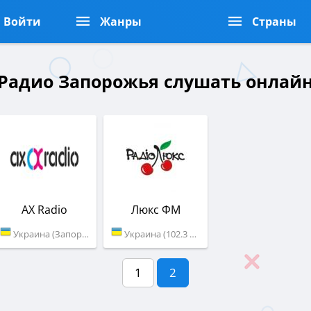
Войти
Жанры
Страны
Радио Запорожья слушать онлай
AX Radio
Люкс ФМ
Украина (Запорожье)
Украина (102.3 FM)
1
2