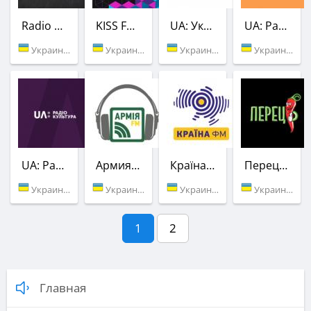
Radio ROKS
KISS FM Ukraine
UA: Украинское радио
UA: Радио Проминь
Украина (100.8 FM)
Украина (103.1 FM)
Украина (103.7 FM)
Украина (106.2 FM)
UA: Радио Культура
Армия FM
Країна ФМ
Перец FM
Украина (87.8 FM)
Украина (91.2 FM)
Украина (100.3 FM)
Украина (101.3 FM)
1
2
Главная