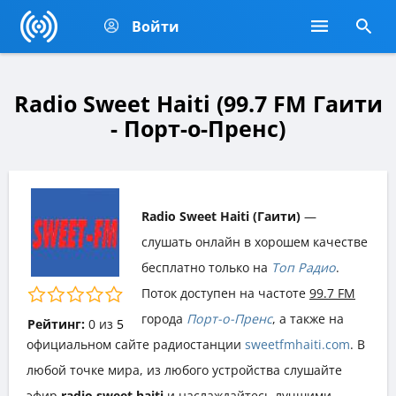
Войти
Radio Sweet Haiti (99.7 FM Гаити
- Порт-о-Пренс)
Radio Sweet Haiti (Гаити)
—
слушать онлайн в хорошем качестве
бесплатно только на
Топ Радио
.
Поток доступен на частоте
99.7 FM
города
Порт-о-Пренс
, а также на
Рейтинг:
0
из
5
официальном сайте радиостанции
sweetfmhaiti.com
. В
любой точке мира, из любого устройства слушайте
эфир
radio sweet haiti
и наслаждайтесь лучшими