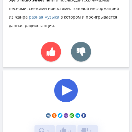
песнями, свежими новостями, топовой информацией
из жанра
разная музыка
в котором и проигрывается
данная радиостанция.
headphones
thumb_up
thumb_down
1
0
0