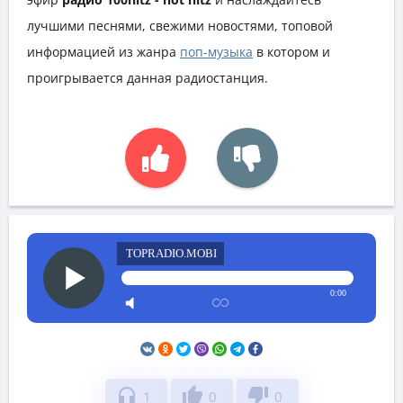
лучшими песнями, свежими новостями, топовой
информацией из жанра
поп-музыка
в котором и
проигрывается данная радиостанция.
TOPRADIO.MOBI
0:00
headphones
thumb_up
thumb_down
1
0
0