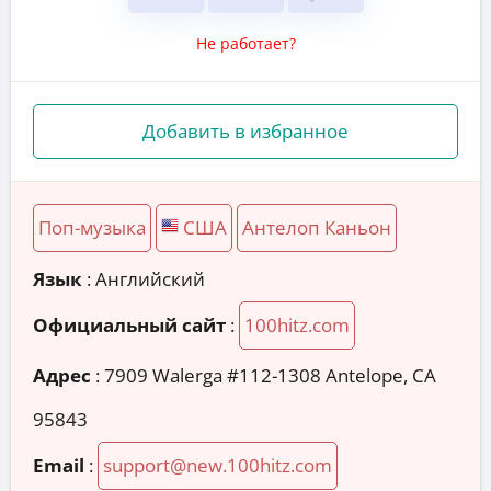
Не работает?
Добавить в избранное
Поп-музыка
США
Антелоп Каньон
Язык
: Английский
Официальный сайт
:
100hitz.com
Адрес
:
7909 Walerga #112-1308 Antelope, CA
95843
Email
:
support@new.100hitz.com