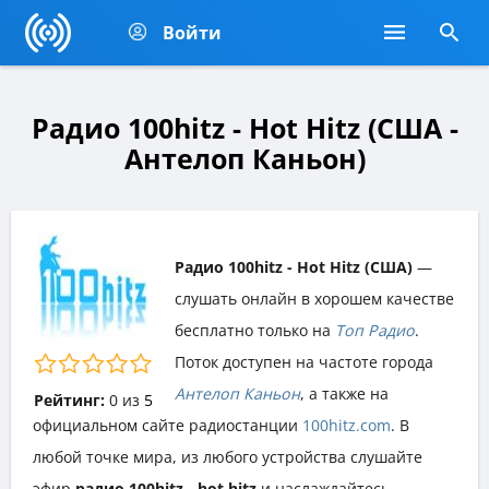
Войти
Радио 100hitz - Hot Hitz (США -
Антелоп Каньон)
Радио 100hitz - Hot Hitz (США)
—
слушать онлайн в хорошем качестве
бесплатно только на
Топ Радио
.
Поток доступен на частоте города
Антелоп Каньон
, а также на
Рейтинг:
0
из
5
официальном сайте радиостанции
100hitz.com
. В
любой точке мира, из любого устройства слушайте
эфир
радио 100hitz - hot hitz
и наслаждайтесь