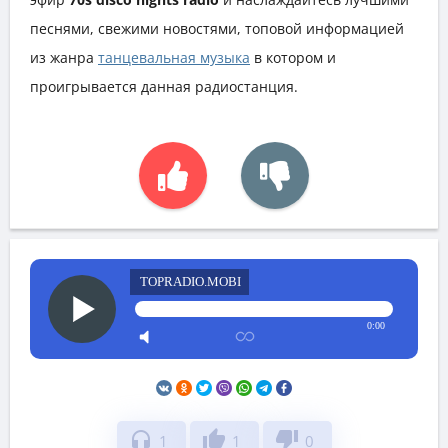
песнями, свежими новостями, топовой информацией
из жанра
танцевальная музыка
в котором и
проигрывается данная радиостанция.
TOPRADIO.MOBI
0:00
headphones
thumb_up
thumb_down
1
1
0