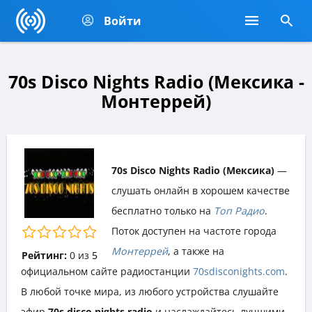
Войти
70s Disco Nights Radio (Мексика -
Монтеррей)
70s Disco Nights Radio (Мексика)
—
слушать онлайн в хорошем качестве
бесплатно только на
Топ Радио
.
Поток доступен на частоте города
Монтеррей
, а также на
Рейтинг:
0
из
5
официальном сайте радиостанции
70sdisconights.com
.
В любой точке мира, из любого устройства слушайте
эфир
70s disco nights radio
и наслаждайтесь лучшими