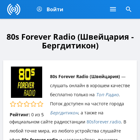
Войти
80s Forever Radio (Швейцария -
Бергдитикон)
80s Forever Radio (Швейцария)
—
слушать онлайн в хорошем качестве
бесплатно только на
Топ Радио
.
Поток доступен на частоте города
Бергдитикон
, а также на
Рейтинг:
0
из
5
официальном сайте радиостанции
80sforever.radio
. В
любой точке мира, из любого устройства слушайте
эфир
80s forever radio
и наслаждайтесь лучшими