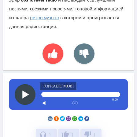
песнями, свежими новостями, топовой информацией
из жанра
ретро музыка
в котором и проигрывается
данная радиостанция.
TOPRADIO.MOBI
0:00
headphones
thumb_up
thumb_down
1
1
1