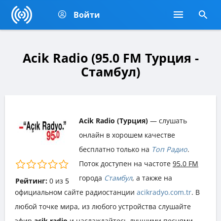
Войти
Acik Radio (95.0 FM Турция -
Стамбул)
Acik Radio (Турция)
— слушать
онлайн в хорошем качестве
бесплатно только на
Топ Радио
.
Поток доступен на частоте
95.0 FM
города
Стамбул
, а также на
Рейтинг:
0
из
5
официальном сайте радиостанции
acikradyo.com.tr
. В
любой точке мира, из любого устройства слушайте
эфир
acik radio
и наслаждайтесь лучшими песнями,