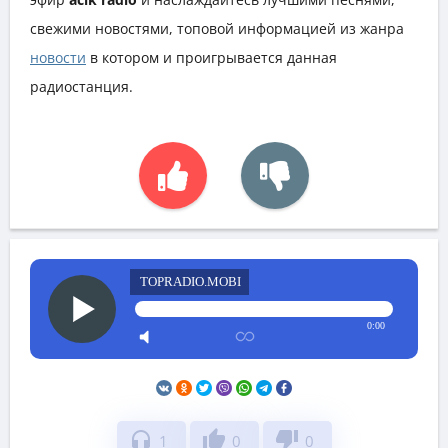
свежими новостями, топовой информацией из жанра
новости
в котором и проигрывается данная
радиостанция.
TOPRADIO.MOBI
0:00
headphones
thumb_up
thumb_down
1
0
0