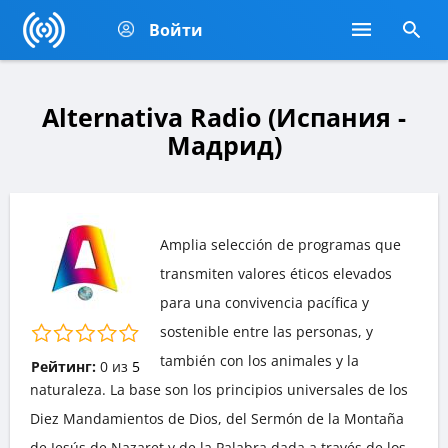
Войти
Alternativa Radio (Испания -
Мадрид)
Amplia selección de programas que
transmiten valores éticos elevados
para una convivencia pacífica y
sostenible entre las personas, y
también con los animales y la
Рейтинг:
0
из
5
naturaleza. La base son los principios universales de los
Diez Mandamientos de Dios, del Sermón de la Montaña
de Jesús de Nazaret y de la Palabra dada a través de los