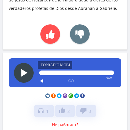
verdaderos profetas de Dios desde Abrahán a Gabriele.
TOPRADIO.MOBI
0:00
headphones
thumb_up
thumb_down
1
2
0
Не работает?