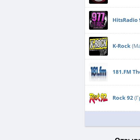
HitsRadio 
K-Rock
(Ма
181.FM The
Rock 92
(Г