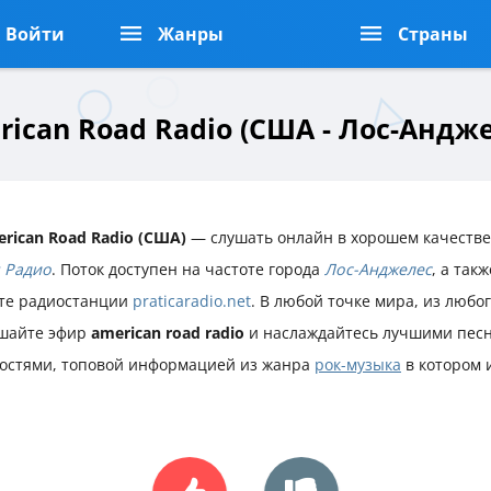
Войти
Жанры
Страны
ican Road Radio (США - Лос-Андже
rican Road Radio (США)
— слушать онлайн в хорошем качестве
 Радио
. Поток доступен на частоте города
Лос-Анджелес
, а так
те радиостанции
praticaradio.net
. В любой точке мира, из любо
шайте эфир
american road radio
и наслаждайтесь лучшими пес
остями, топовой информацией из жанра
рок-музыка
в котором 
.