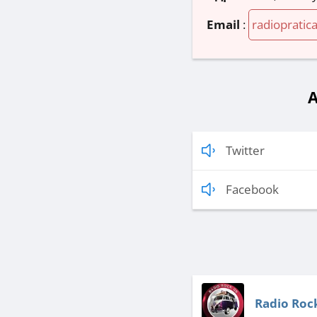
Email
:
radioprati
A
Twitter
Facebook
Radio Rock