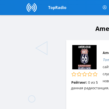
TopRadio
Amer
Ame
Топ
сай
слу
нов
Рейтинг:
0
из
5
данная радиостанция