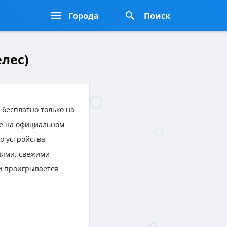
Города
Поиск
лес)
 бесплатно только на
же на официальном
го устройства
нями, свежими
и проигрывается