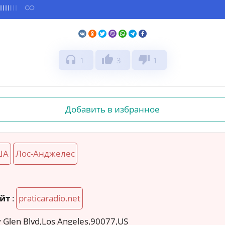
headphones
thumb_up
thumb_down
1
3
1
Добавить в избранное
ША
Лос-Анджелес
й
йт
:
praticaradio.net
 Glen Blvd,Los Angeles,90077,US