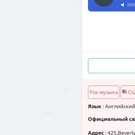
Рок-музыка
С
Язык
: Английски
Официальный са
Адрес
:
425,Beverly