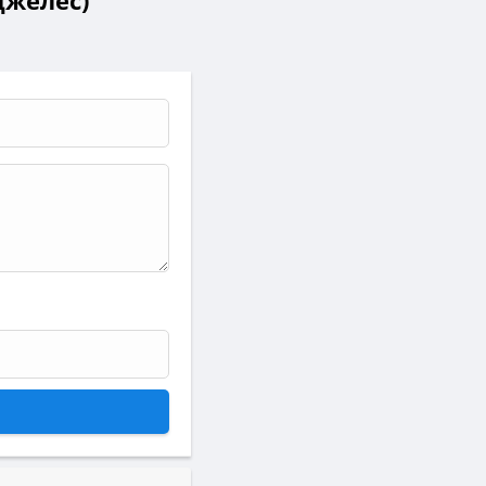
джелес)