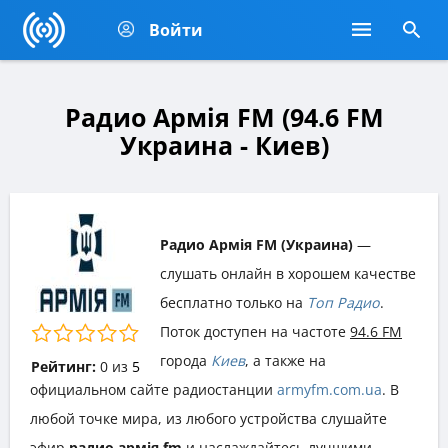
Войти
Радио Армія FM (94.6 FM
Украина - Киев)
Радио Армія FM (Украина)
—
слушать онлайн в хорошем качестве
бесплатно только на
Топ Радио
.
Поток доступен на частоте
94.6 FM
города
Киев
, а также на
Рейтинг:
0
из
5
официальном сайте радиостанции
armyfm.com.ua
. В
любой точке мира, из любого устройства слушайте
эфир
радио армія fm
и наслаждайтесь лучшими