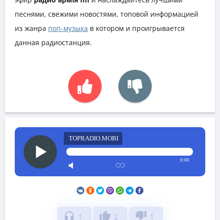
песнями, свежими новостями, топовой информацией
из жанра
поп-музыка
в котором и проигрывается
данная радиостанция.
TOPRADIO.MOBI
0:00
headphones
thumb_up
thumb_down
1
2
1