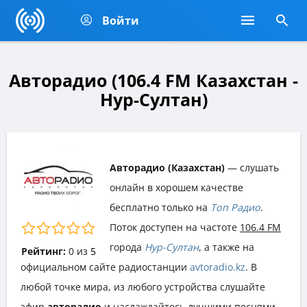
Войти
Авторадио (106.4 FM Казахстан -
Нур-Султан)
Авторадио (Казахстан)
— слушать
онлайн в хорошем качестве
бесплатно только на
Топ Радио
.
Поток доступен на частоте
106.4 FM
города
Нур-Султан
, а также на
Рейтинг:
0
из
5
официальном сайте радиостанции
avtoradio.kz
. В
любой точке мира, из любого устройства слушайте
эфир
авторадио
и наслаждайтесь лучшими песнями,