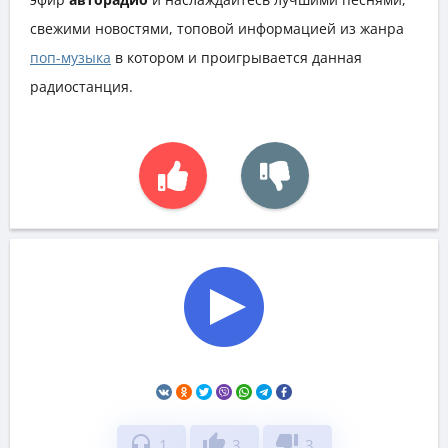
свежими новостями, топовой информацией из жанра
поп-музыка
в котором и проигрывается данная
радиостанция.
headphones
thumb_up
thumb_down
1
3
3