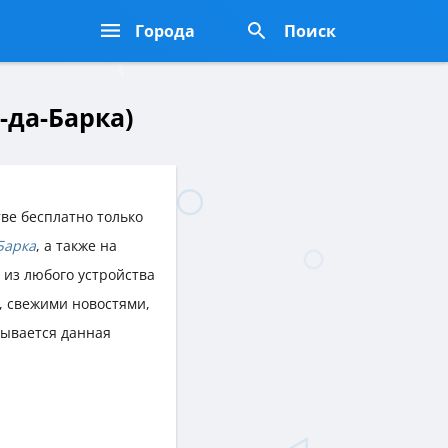
Города
Поиск
-да-Барка)
ве бесплатно только
Барка
, а также на
, из любого устройства
 свежими новостями,
рывается данная