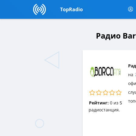
TopRadio
Радио Bar
Рад
на
офи
слу
топ
Рейтинг:
0
из
5
радиостанция.