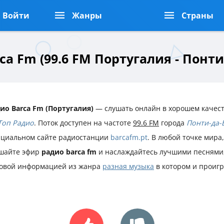
Войти
Жанры
Страны
ca Fm (99.6 FM Португалия - Понти
ио Barca Fm (Португалия)
— слушать онлайн в хорошем качест
Топ Радио
. Поток доступен на частоте
99.6 FM
города
Понти-да-
циальном сайте радиостанции
barcafm.pt
. В любой точке мира
шайте эфир
радио barca fm
и наслаждайтесь лучшими песнями,
овой информацией из жанра
разная музыка
в котором и проиг