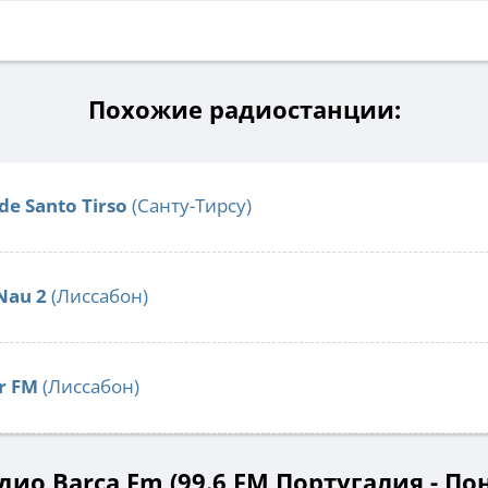
Похожие радиостанции:
de Santo Tirso
(Санту-Тирсу)
Nau 2
(Лиссабон)
r FM
(Лиссабон)
ио Barca Fm (99.6 FM Португалия - По