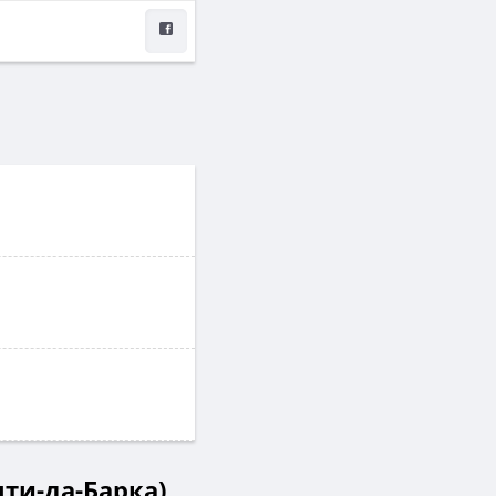
нти-да-Барка)