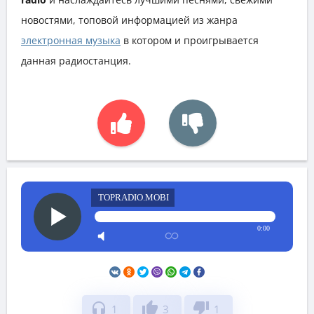
новостями, топовой информацией из жанра
электронная музыка
в котором и проигрывается
данная радиостанция.
TOPRADIO.MOBI
0:00
headphones
thumb_up
thumb_down
1
3
1