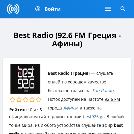
Войти
Best Radio (92.6 FM Греция -
Афины)
Best Radio (Греция)
— слушать
онлайн в хорошем качестве
бесплатно только на
Топ Радио
.
Поток доступен на частоте
92.6 FM
города
Афины
, а также на
Рейтинг:
0
из
5
официальном сайте радиостанции
best926.gr
. В любой
точке мира, из любого устройства слушайте эфир
best
radio
и наслаждайтесь лучшими песнями, свежими