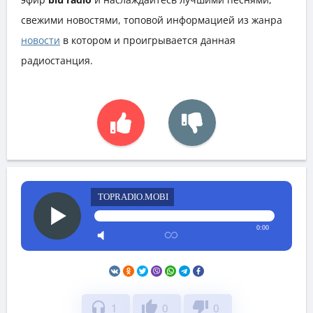
свежими новостями, топовой информацией из жанра
новости
в котором и проигрывается данная
радиостанция.
TOPRADIO.MOBI
0:00
headphones
thumb_up
thumb_down
1
0
0