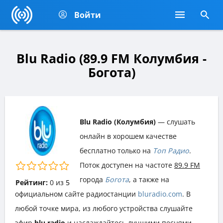
Войти
Blu Radio (89.9 FM Колумбия -
Богота)
Blu Radio (Колумбия)
— слушать
онлайн в хорошем качестве
бесплатно только на
Топ Радио
.
Поток доступен на частоте
89.9 FM
города
Богота
, а также на
Рейтинг:
0
из
5
официальном сайте радиостанции
bluradio.com
. В
любой точке мира, из любого устройства слушайте
эфир
blu radio
и наслаждайтесь лучшими песнями,