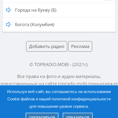
Города на букву (Б)
Богота (Колумбия)
Добавить радио
Реклама
© TOPRADIO.MOBI
- (
2021
г).
Все права на фото и аудио материалы,
представленные на сайте
topradio.mobi
принадлежат
их законным владельцам.
Используя веб-сайт, вы соглашаетесь на использование
Cookie-файлов и нашей
политикой конфиденциальности
для повышения уровня сервиса.
Русский |
English
СОГЛАСИТЬСЯ
ОТКАЗАТЬСЯ