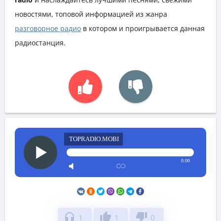
новостями, топовой информацией из жанра
разговорное радио
в котором и проигрывается данная
радиостанция.
TOPRADIO.MOBI
0:00
headphones
thumb_up
thumb_down
1
1
0