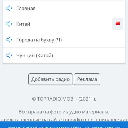
Главная
Китай
Города на букву (Ч)
Чунцин (Китай)
Добавить радио
Реклама
© TOPRADIO.MOBI
- (
2021
г).
Все права на фото и аудио материалы,
представленные на сайте
topradio.mobi
принадлежат
их законным владельцам.