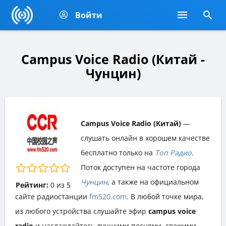
Войти
Campus Voice Radio (Китай -
Чунцин)
Campus Voice Radio (Китай)
—
слушать онлайн в хорошем качестве
бесплатно только на
Топ Радио
.
Поток доступен на частоте города
Чунцин
, а также на официальном
Рейтинг:
0
из
5
сайте радиостанции
fm520.com
. В любой точке мира,
из любого устройства слушайте эфир
campus voice
radio
и наслаждайтесь лучшими песнями, свежими