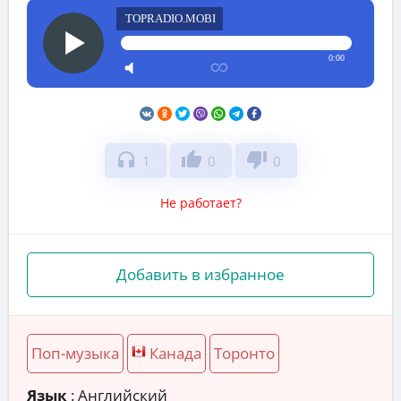
TOPRADIO.MOBI
0:00
headphones
thumb_up
thumb_down
1
0
0
Не работает?
Добавить в избранное
Поп-музыка
Канада
Торонто
Язык
: Английский