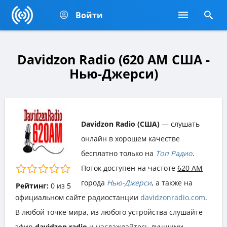
Войти
Davidzon Radio (620 AM США -
Нью-Джерси)
Davidzon Radio (США)
— слушать
онлайн в хорошем качестве
бесплатно только на
Топ Радио
.
Поток доступен на частоте
620 AM
города
Нью-Джерси
, а также на
Рейтинг:
0
из
5
официальном сайте радиостанции
davidzonradio.com
.
В любой точке мира, из любого устройства слушайте
эфир
davidzon radio
и наслаждайтесь лучшими