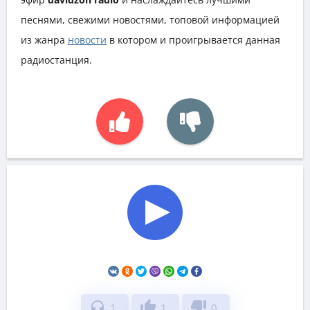
песнями, свежими новостями, топовой информацией
из жанра
новости
в котором и проигрывается данная
радиостанция.
headphones
thumb_up
thumb_down
1
1
0