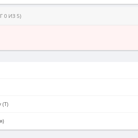
НГ
0
ИЗ
5
)
 (Т)
я)