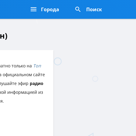
Города
Поиск
н)
атно только на
Топ
на официальном сайте
 слушайте эфир
радио
вой информацией из
я.