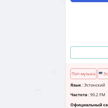
Поп-музыка
Э
Язык
: Эстонский
Частота
: 90.2 FM
Официальный са