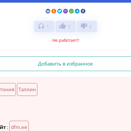
headphones
thumb_up
thumb_down
1
5
0
Не работает?
Добавить в избранное
стония
Таллин
йт
:
dfm.ee