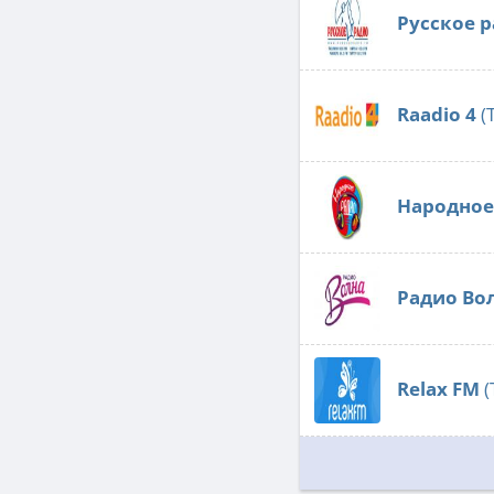
Русское 
Raadio 4
(
Народное
Радио Во
Relax FM
(