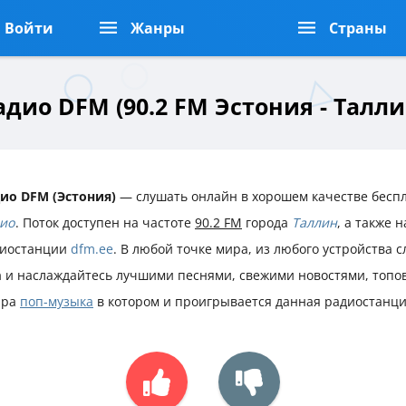
Войти
Жанры
Страны
адио DFM (90.2 FM Эстония - Талли
ио DFM (Эстония)
— слушать онлайн в хорошем качестве беспл
ио
. Поток доступен на частоте
90.2 FM
города
Таллин
, а также 
иостанции
dfm.ee
. В любой точке мира, из любого устройства
m
и наслаждайтесь лучшими песнями, свежими новостями, топо
нра
поп-музыка
в котором и проигрывается данная радиостанци