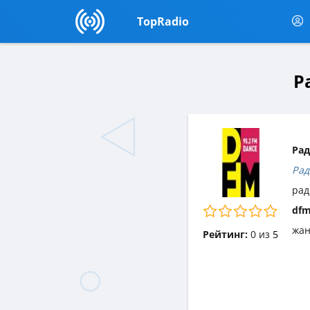
TopRadio
Р
Рад
Рад
рад
df
жа
Рейтинг:
0
из
5