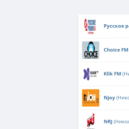
Русское 
Choice FM
Klik FM
(Н
Njoy
(Нико
NRJ
(Никос