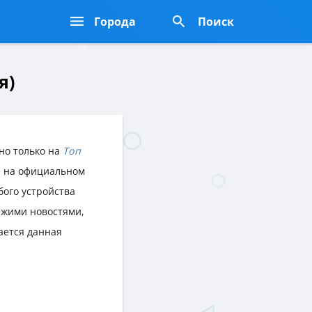
Города
Поиск
я)
но только на
Топ
же на официальном
бого устройства
ежими новостями,
ается данная