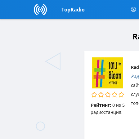
TopRadio
R
Rad
Рад
сай
слу
топ
Рейтинг:
0
из
5
радиостанция.