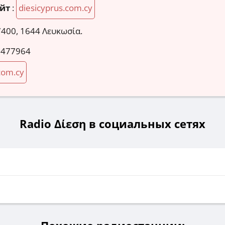
йт
:
diesicyprus.com.cy
7400, 1644 Λευκωσία.
 477964
com.cy
Radio Δίεση в социальных сетях