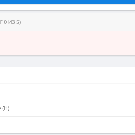
НГ
0
ИЗ
5
)
 (Н)