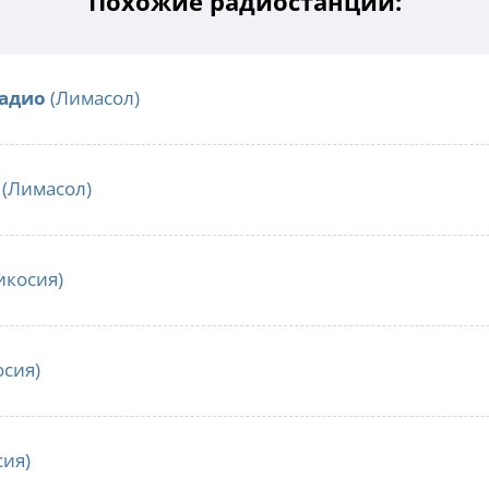
Похожие радиостанции:
радио
(Лимасол)
(Лимасол)
икосия)
сия)
ия)