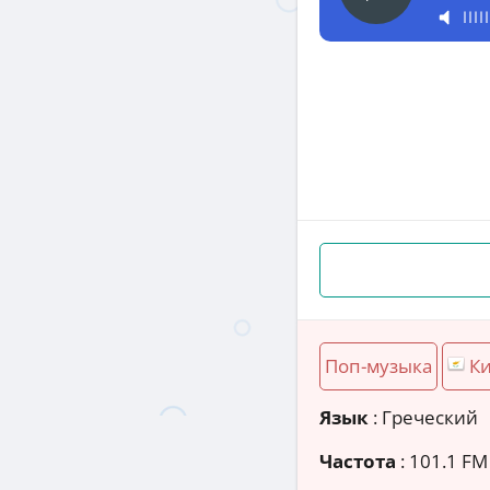
Поп-музыка
К
Язык
: Греческий
Частота
: 101.1 FM