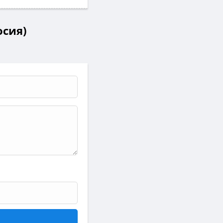
осия)