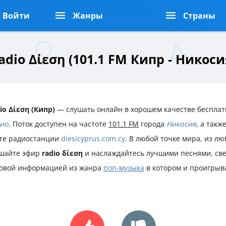
Войти
Жанры
Страны
adio Δίεση (101.1 FM Кипр - Никоси
io Δίεση (Кипр)
— слушать онлайн в хорошем качестве бесплат
ио
. Поток доступен на частоте
101.1 FM
города
Никосия
, а так
те радиостанции
diesicyprus.com.cy
. В любой точке мира, из лю
шайте эфир
radio δίεση
и наслаждайтесь лучшими песнями, св
овой информацией из жанра
поп-музыка
в котором и проигрыв