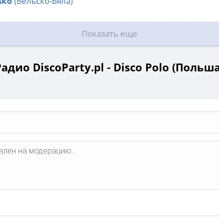
sko
(Бельско-Бяла)
Показать еще
дио DiscoParty.pl - Disco Polo (Польш