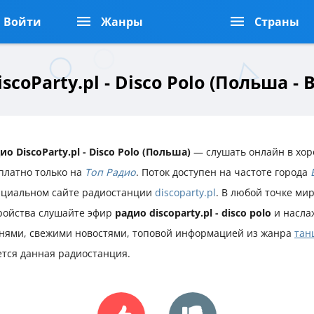
Войти
Жанры
Страны
scoParty.pl - Disco Polo (Польша -
ио DiscoParty.pl - Disco Polo (Польша)
— слушать онлайн в хор
платно только на
Топ Радио
. Поток доступен на частоте города
циальном сайте радиостанции
discoparty.pl
. В любой точке мир
ройства слушайте эфир
радио discoparty.pl - disco polo
и насла
нями, свежими новостями, топовой информацией из жанра
тан
тся данная радиостанция.