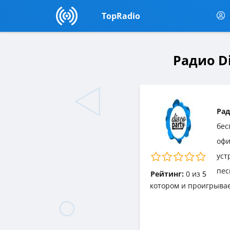
TopRadio
Радио Di
Рад
бес
офи
уст
пес
Рейтинг:
0
из
5
котором и проигрывае