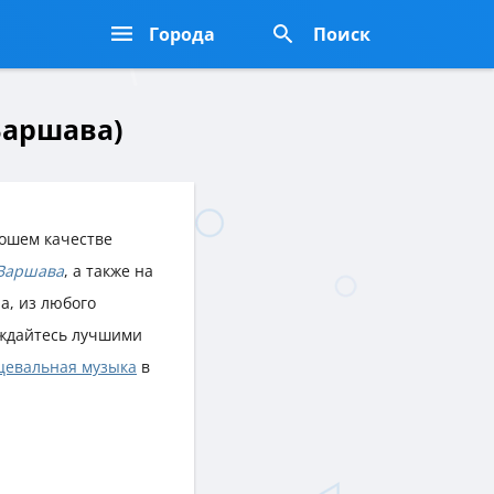
Города
Поиск
 Варшава)
ошем качестве
Варшава
, а также на
а, из любого
ждайтесь лучшими
цевальная музыка
в