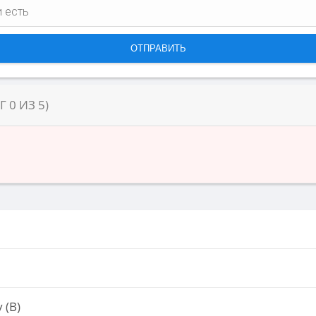
НГ
0
ИЗ
5
)
 (В)