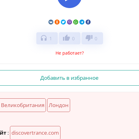
headphones
thumb_up
thumb_down
1
0
0
Не работает?
Добавить в избранное
Великобритания
Лондон
й
йт
:
discovertrance.com