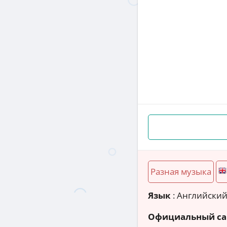
Разная музыка
Язык
: Английски
Официальный са