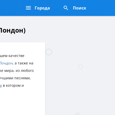
Города
Поиск
 Лондон)
шем качестве
Лондон
, а также на
ке мира, из любого
учшими песнями,
а
в котором и