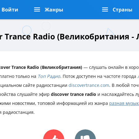
Войти
Жанры
Страны
r Trance Radio (Великобритания -
cover Trance Radio (Великобритания)
— слушать онлайн в хоро
платно только на
Топ Радио
. Поток доступен на частоте города
циальном сайте радиостанции
discovertrance.com
. В любой точ
ройства слушайте эфир
discover trance radio
и наслаждайтесь л
жими новостями, топовой информацией из жанра
разная музык
я радиостанция.