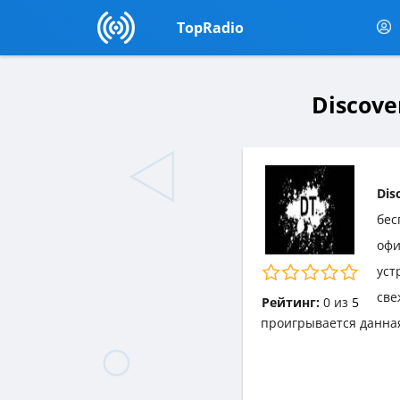
TopRadio
Discove
Dis
бес
офи
уст
све
Рейтинг:
0
из
5
проигрывается данна