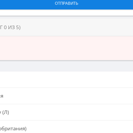
НГ
0
ИЗ
5
)
ия
 (Л)
обритания)