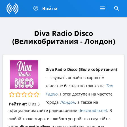
Войти
Diva Radio Disco
(Великобритания - Лондон)
Diva Radio Disco (Великобритания)
— слушать онлайн в хорошем
качестве бесплатно только на
Топ
Радио
. Поток доступен на частоте
города
Лондон
, а также на
Рейтинг:
0
из
5
официальном сайте радиостанции
deevaradio.net
. В
любой точке мира, из любого устройства слушайте
эфир
diva radio disco
и наслаждайтесь лучшими