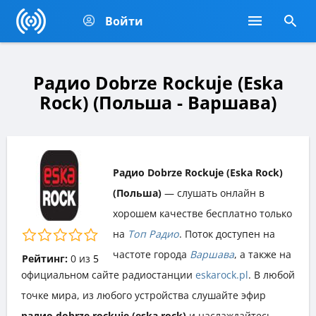
Войти
Радио Dobrze Rockuje (Eska
Rock) (Польша - Варшава)
Радио Dobrze Rockuje (Eska Rock)
(Польша)
— слушать онлайн в
хорошем качестве бесплатно только
на
Топ Радио
. Поток доступен на
частоте города
Варшава
, а также на
Рейтинг:
0
из
5
официальном сайте радиостанции
eskarock.pl
. В любой
точке мира, из любого устройства слушайте эфир
радио dobrze rockuje (eska rock)
и наслаждайтесь