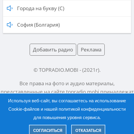
Города на букву (С)
София (Болгария)
Добавить радио
Реклама
© TOPRADIO.MOBI
- (
2021
г).
Все права на фото и аудио материалы,
представленные на сайте
topradio.mobi
принадлежат
их законным владельцам.
Используя веб-сайт, вы соглашаетесь на использование
Cookie-файлов и нашей
политикой конфиденциальности
для повышения уровня сервиса.
Русский |
English
СОГЛАСИТЬСЯ
ОТКАЗАТЬСЯ