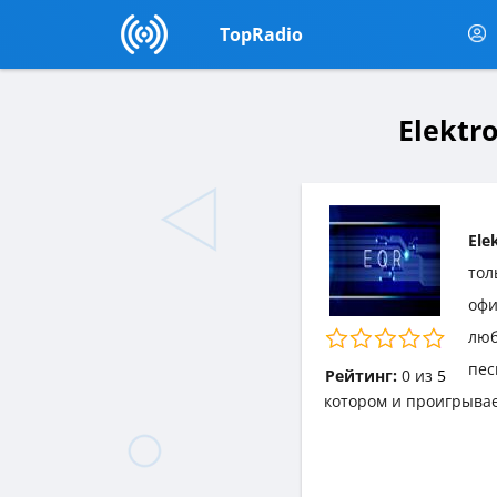
TopRadio
Elektr
Ele
тол
офи
люб
пес
Рейтинг:
0
из
5
котором и проигрывае