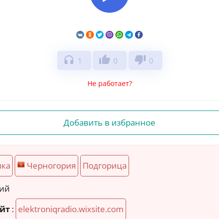
headphones
thumb_up
thumb_down
1
0
0
Не работает?
Добавить в избранное
ыка
Черногория
Подгорица
кий
йт
:
elektroniqradio.wixsite.com