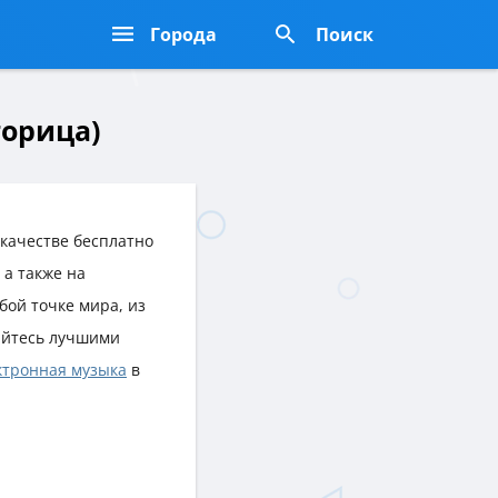
Города
Поиск
горица)
качестве бесплатно
, а также на
юбой точке мира, из
айтесь лучшими
ктронная музыка
в