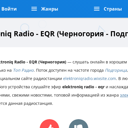
Войти
Жанры
Страны
oniq Radio - EQR (Черногория - Под
ktroniq Radio - EQR (Черногория)
— слушать онлайн в хорошем 
ько на
Топ Радио
. Поток доступен на частоте города
Подгорица
циальном сайте радиостанции
elektroniqradio.wixsite.com
. В л
ого устройства слушайте эфир
elektroniq radio - eqr
и наслажд
нями, свежими новостями, топовой информацией из жанра
эле
тся данная радиостанция.