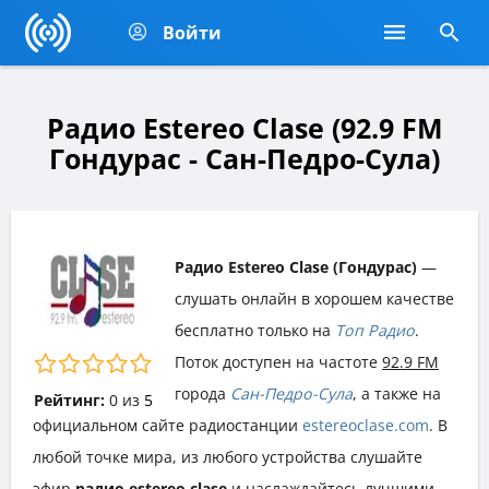
Войти
Радио Estereo Clase (92.9 FM
Гондурас - Сан-Педро-Сула)
Радио Estereo Clase (Гондурас)
—
слушать онлайн в хорошем качестве
бесплатно только на
Топ Радио
.
Поток доступен на частоте
92.9 FM
города
Сан-Педро-Сула
, а также на
Рейтинг:
0
из
5
официальном сайте радиостанции
estereoclase.com
. В
любой точке мира, из любого устройства слушайте
эфир
радио estereo clase
и наслаждайтесь лучшими