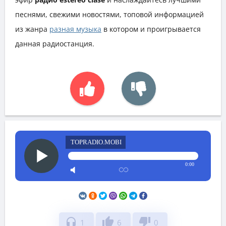
песнями, свежими новостями, топовой информацией
из жанра
разная музыка
в котором и проигрывается
данная радиостанция.
TOPRADIO.MOBI
0:00
headphones
thumb_up
thumb_down
1
6
0