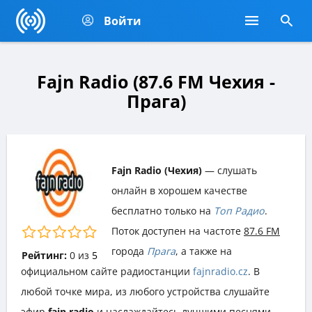
Войти
Fajn Radio (87.6 FM Чехия -
Прага)
Fajn Radio (Чехия)
— слушать
онлайн в хорошем качестве
бесплатно только на
Топ Радио
.
Поток доступен на частоте
87.6 FM
города
Прага
, а также на
Рейтинг:
0
из
5
официальном сайте радиостанции
fajnradio.cz
. В
любой точке мира, из любого устройства слушайте
эфир
fajn radio
и наслаждайтесь лучшими песнями,