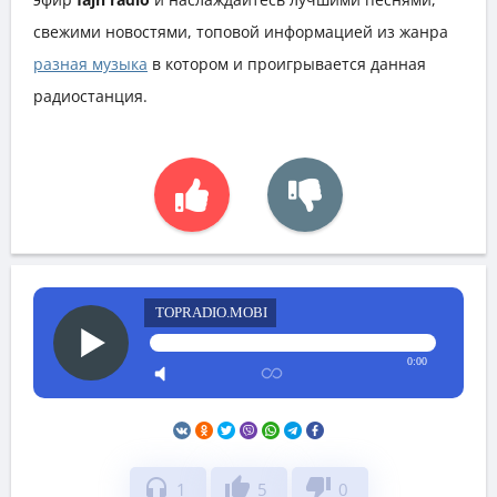
свежими новостями, топовой информацией из жанра
разная музыка
в котором и проигрывается данная
радиостанция.
TOPRADIO.MOBI
0:00
headphones
thumb_up
thumb_down
1
5
0