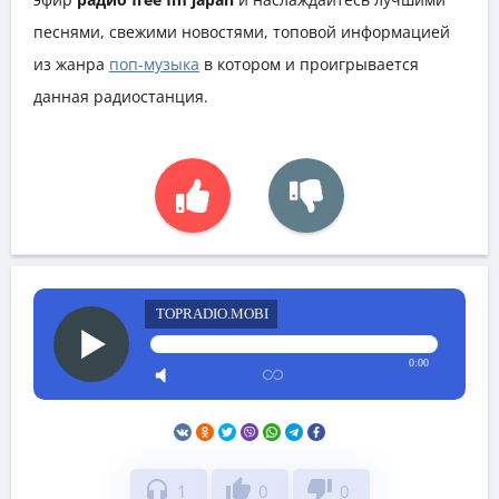
песнями, свежими новостями, топовой информацией
из жанра
поп-музыка
в котором и проигрывается
данная радиостанция.
TOPRADIO.MOBI
0:00
headphones
thumb_up
thumb_down
1
0
0