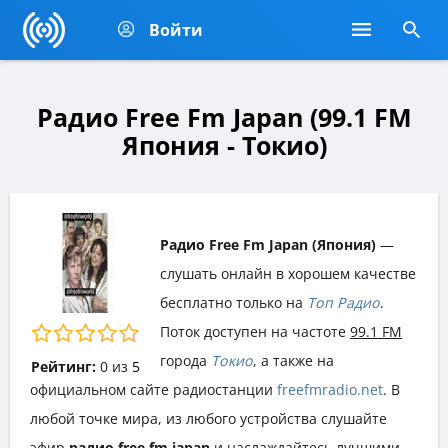
Войти
Радио Free Fm Japan (99.1 FM
Япония - Токио)
Радио Free Fm Japan (Япония)
—
слушать онлайн в хорошем качестве
бесплатно только на
Топ Радио
.
Поток доступен на частоте
99.1 FM
города
Токио
, а также на
Рейтинг:
0
из
5
официальном сайте радиостанции
freefmradio.net
. В
любой точке мира, из любого устройства слушайте
эфир
радио free fm japan
и наслаждайтесь лучшими