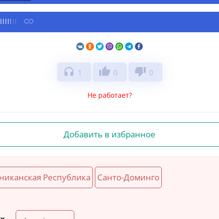
headphones
thumb_up
thumb_down
1
0
0
Не работает?
Добавить в избранное
никанская Республика
Санто-Доминго