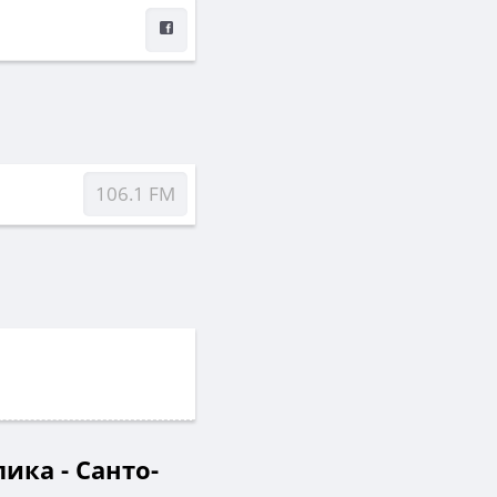
106.1 FM
ика - Санто-