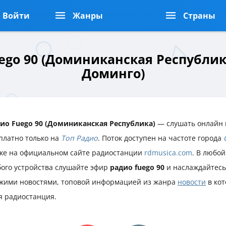
Войти
Жанры
Страны
ego 90 (Доминиканская Республика
Доминго)
ио Fuego 90 (Доминиканская Республика)
— слушать онлайн 
платно только на
Топ Радио
. Поток доступен на частоте города
же на официальном сайте радиостанции
rdmusica.com
. В любой
ого устройства слушайте эфир
радио fuego 90
и наслаждайтесь
жими новостями, топовой информацией из жанра
новости
в кот
я радиостанция.