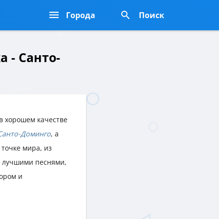
Города
Поиск
 - Санто-
в хорошем качестве
Санто-Доминго
, а
 точке мира, из
 лучшими песнями,
ором и