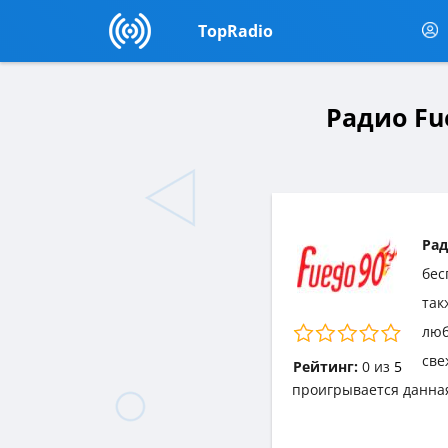
TopRadio
Радио Fu
Рад
бес
так
люб
све
Рейтинг:
0
из
5
проигрывается данна