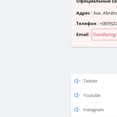
Официальный са
Адрес
:
Ave. Abraha
Телефон
:
+(809)2
Email
:
Davidlanti
Twitter
Youtube
Instagram