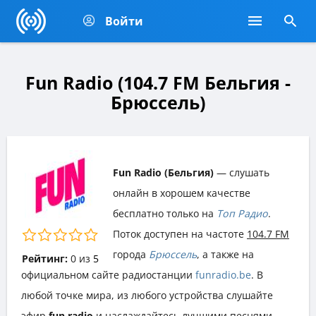
Войти
Fun Radio (104.7 FM Бельгия -
Брюссель)
Fun Radio (Бельгия)
— слушать
онлайн в хорошем качестве
бесплатно только на
Топ Радио
.
Поток доступен на частоте
104.7 FM
города
Брюссель
, а также на
Рейтинг:
0
из
5
официальном сайте радиостанции
funradio.be
. В
любой точке мира, из любого устройства слушайте
эфир
fun radio
и наслаждайтесь лучшими песнями,