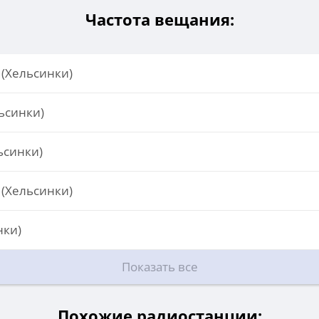
Частота вещания:
 (Хельсинки)
льсинки)
ьсинки)
 (Хельсинки)
нки)
Показать все
Похожие радиостанции: