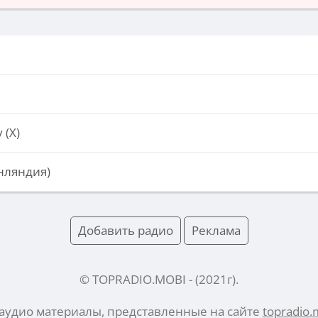
 (Х)
нляндия)
Добавить радио
Реклама
© TOPRADIO.MOBI
- (
2021
г).
 аудио материалы, представленные на сайте
topradio.