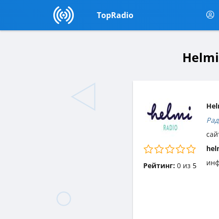
TopRadio
Helmi
Hel
Рад
сай
hel
инф
Рейтинг:
0
из
5