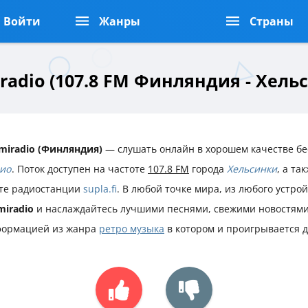
Войти
Жанры
Страны
radio (107.8 FM Финляндия - Хель
miradio (Финляндия)
— слушать онлайн в хорошем качестве бе
ио
. Поток доступен на частоте
107.8 FM
города
Хельсинки
, а т
те радиостанции
supla.fi
. В любой точке мира, из любого устро
miradio
и наслаждайтесь лучшими песнями, свежими новостями
ормацией из жанра
ретро музыка
в котором и проигрывается 