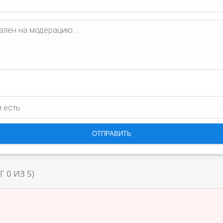
НГ
0
ИЗ
5
)