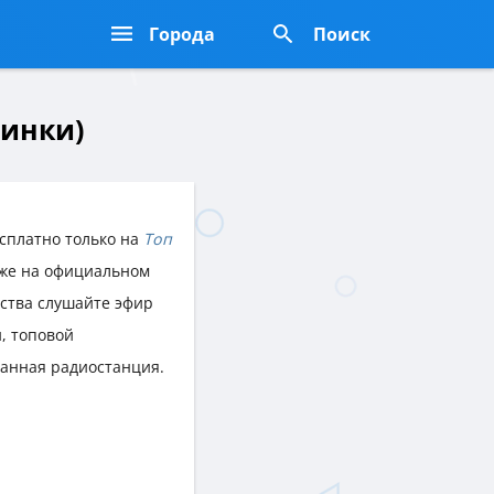
Города
Поиск
синки)
сплатно только на
Топ
акже на официальном
йства слушайте эфир
, топовой
данная радиостанция.