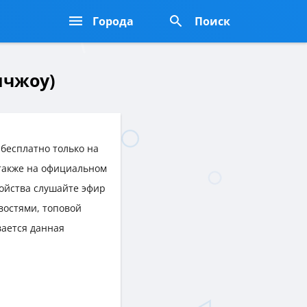
Города
Поиск
нчжоу)
бесплатно только на
 также на официальном
ройства слушайте эфир
востями, топовой
ается данная