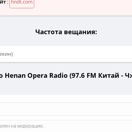
йт
:
hndt.com
Частота вещания:
екин)
 Henan Opera Radio (97.6 FM Китай - 