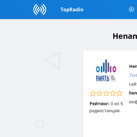
TopRadio
Henan
Hen
Топ
сай
hen
инф
Рейтинг:
0
из
5
радиостанция.