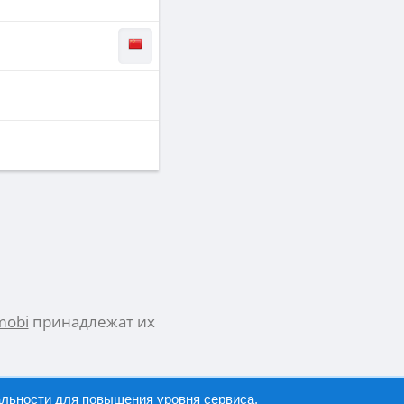
mobi
принадлежат их
альности
для повышения уровня сервиса.