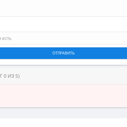
НГ
0
ИЗ
5
)