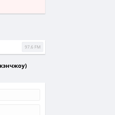
97.6 FM
Чжэнчжоу)