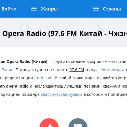
Войти
Жанры
Страны
 Opera Radio (97.6 FM Китай - Чжэ
an Opera Radio (Китай)
— слушать онлайн в хорошем качестве 
 Радио
. Поток доступен на частоте
97.6 FM
города
Чжэнчжоу
, а
те радиостанции
hndt.com
. В любой точке мира, из любого уст
an opera radio
и наслаждайтесь лучшими песнями, свежими но
ормацией из жанра
классическая музыка
в котором и проигрыв