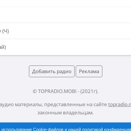
 (Ч)
ай)
Добавить радио
Реклама
© TOPRADIO.MOBI
- (
2021
г).
 аудио материалы, представленные на сайте
topradio.
законным владельцам.
а использование Cookie-файлов и нашей
политикой конфиденци