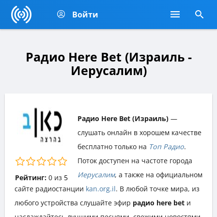
Войти
Радио Here Bet (Израиль -
Иерусалим)
Радио Here Bet (Израиль)
—
слушать онлайн в хорошем качестве
бесплатно только на
Топ Радио
.
Поток доступен на частоте города
Иерусалим
, а также на официальном
Рейтинг:
0
из
5
сайте радиостанции
kan.org.il
. В любой точке мира, из
любого устройства слушайте эфир
радио here bet
и
наслаждайтесь лучшими песнями, свежими новостями,