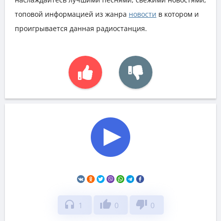
топовой информацией из жанра
новости
в котором и
проигрывается данная радиостанция.
headphones
thumb_up
thumb_down
1
0
0