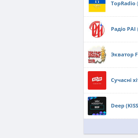
TopRadio
Радіо РАІ
Экватор 
Сучасні хі
Deep (KIS