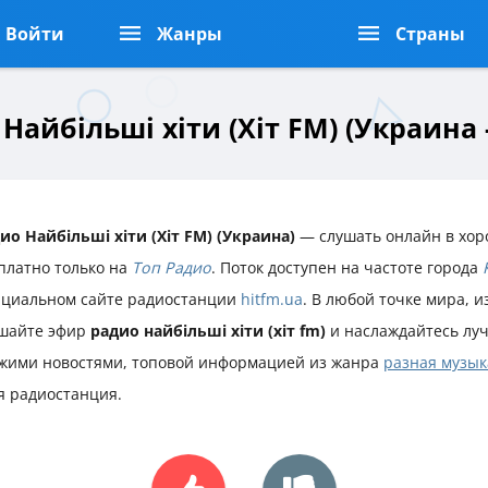
Войти
Жанры
Страны
Найбільші хіти (Хіт FM) (Украина 
ио Найбільші хіти (Хіт FM) (Украина)
— слушать онлайн в хор
платно только на
Топ Радио
. Поток доступен на частоте города
циальном сайте радиостанции
hitfm.ua
. В любой точке мира, и
шайте эфир
радио найбільші хіти (хіт fm)
и наслаждайтесь лу
жими новостями, топовой информацией из жанра
разная музык
я радиостанция.