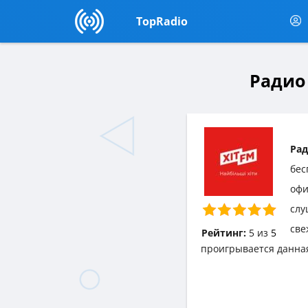
TopRadio
Радио 
Рад
бес
офи
слу
све
Рейтинг:
5
из
5
проигрывается данна