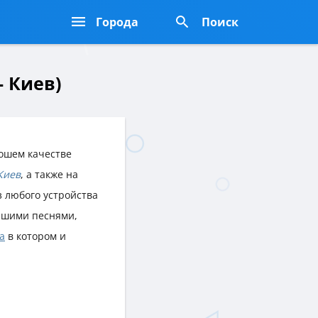
Города
Поиск
- Киев)
ошем качестве
Киев
, а также на
з любого устройства
чшими песнями,
а
в котором и