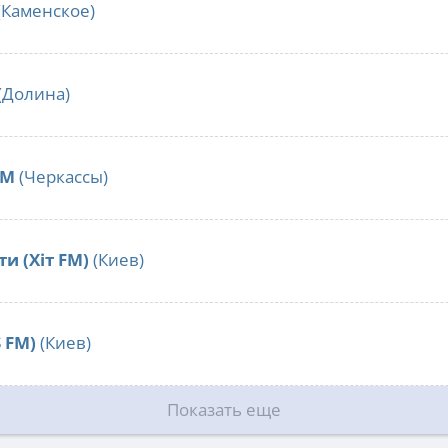
(Каменское)
(Долина)
FM
(Черкассы)
ти (Хіт FM)
(Киев)
S FM)
(Киев)
Показать еще