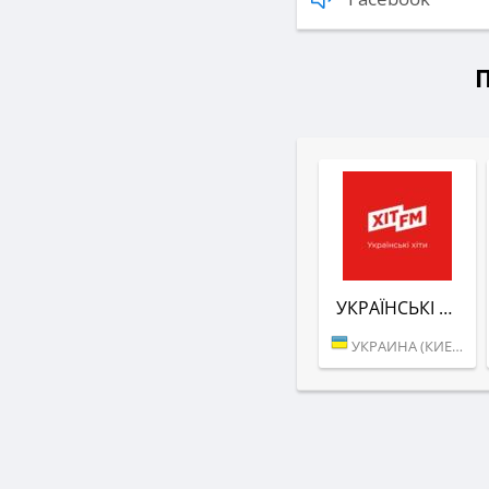
УКРАЇНСЬКІ ХІТИ (ХІТ FM)
УКРАИНА (КИЕВ)