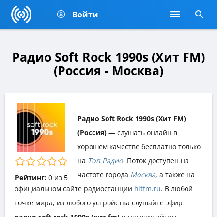
Войти
Радио Soft Rock 1990s (Хит FM)
(Россия - Москва)
Радио Soft Rock 1990s (Хит FM)
(Россия)
— слушать онлайн в
хорошем качестве бесплатно только
на
Топ Радио
. Поток доступен на
частоте города
Москва
, а также на
Рейтинг:
0
из
5
официальном сайте радиостанции
hitfm.ru
. В любой
точке мира, из любого устройства слушайте эфир
радио soft rock 1990s (хит fm)
и наслаждайтесь