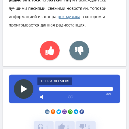
лучшими песнями, свежими новостями, топовой
информацией из жанра
рок-музыка
в котором и
проигрывается данная радиостанция.
TOPRADIO.MOBI
0:00
headphones
thumb_up
thumb_down
1
0
0