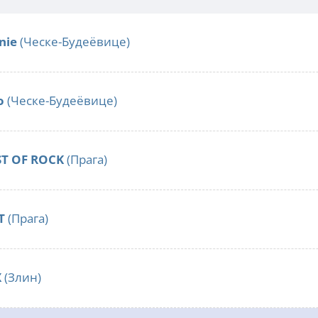
nie
(Ческе-Будеёвице)
o
(Ческе-Будеёвице)
ST OF ROCK
(Прага)
T
(Прага)
X
(Злин)