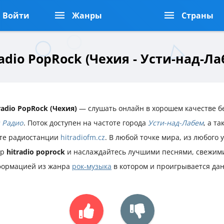
Войти
Жанры
Страны
radio PopRock (Чехия - Усти-над-Ла
radio PopRock (Чехия)
— слушать онлайн в хорошем качестве бе
 Радио
. Поток доступен на частоте города
Усти-над-Лабем
, а т
те радиостанции
hitradiofm.cz
. В любой точке мира, из любого 
ир
hitradio poprock
и наслаждайтесь лучшими песнями, свежими
ормацией из жанра
рок-музыка
в котором и проигрывается да