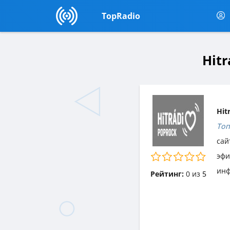
TopRadio
Hit
Hit
Топ
сай
эф
инф
Рейтинг:
0
из
5