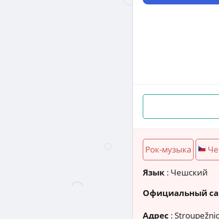
Рок-музыка
Че
Язык
: Чешский
Официальный са
Адрес
:
Stroupežni