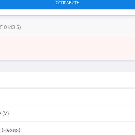
НГ
0
ИЗ
5
)
 (У)
 (Чехия)