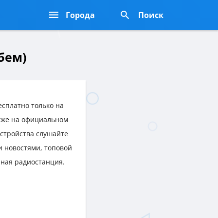
Города
Поиск
бем)
сплатно только на
акже на официальном
устройства слушайте
 новостями, топовой
нная радиостанция.